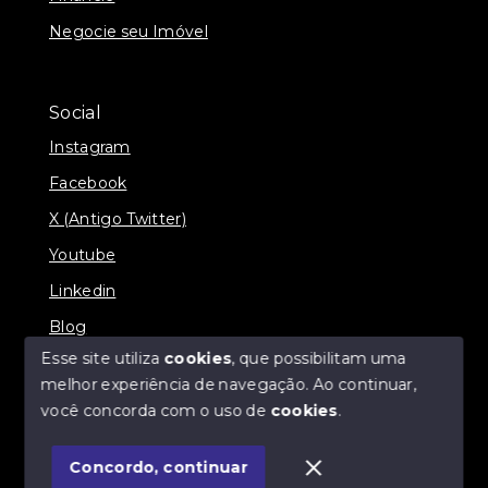
Negocie seu Imóvel
Social
Instagram
Facebook
X (Antigo Twitter)
Youtube
Linkedin
Blog
Esse site utiliza
cookies
, que possibilitam uma
melhor experiência de navegação.
Ao continuar,
você concorda com o uso de
cookies
.
© Copyright 2026 - Imobiliária SÃO VICENTE
BROKER - Todos os direitos reservados
Concordo, continuar
SITE PARA IMOBILIARIA