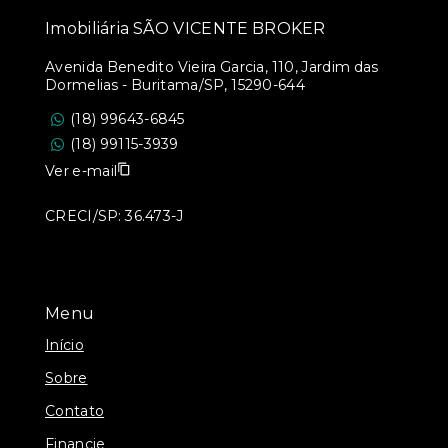
Imobiliária SÃO VICENTE BROKER
Avenida Benedito Vieira Garcia, 110, Jardim das
Dormelias - Buritama/SP, 15290-644
(18) 99643-6845
(18) 99115-3939
Ver e-mail
CRECI/SP: 36.473-J
Menu
Início
Sobre
Contato
Financie