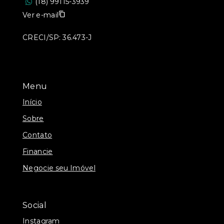
(18) 99115-3939
Ver e-mail
CRECI/SP: 36.473-J
Menu
Início
Sobre
Contato
Financie
Negocie seu Imóvel
Social
Instagram