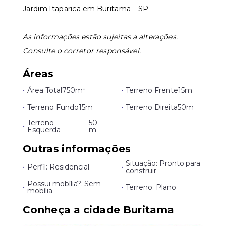
Jardim Itaparica em Buritama – SP
Leaflet
As informações estão sujeitas a alterações.
Consulte o corretor responsável.
Áreas
•
Área Total
750m²
•
Terreno Frente
15m
•
Terreno Fundo
15m
•
Terreno Direita
50m
Terreno
50
•
Esquerda
m
Outras informações
Situação: Pronto para
•
Perfil: Residencial
•
construir
Possui mobília?: Sem
•
•
Terreno: Plano
mobília
Conheça a cidade Buritama