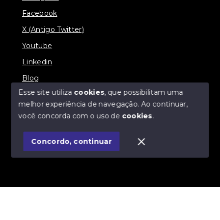
Facebook
X (Antigo Twitter)
Youtube
Linkedin
Blog
Esse site utiliza
cookies
, que possibilitam uma
melhor experiência de navegação.
Ao continuar,
você concorda com o uso de
cookies
.
© Copyright 2026 - Imobiliária SÃO VICENTE
BROKER - Todos os direitos reservados
Concordo, continuar
SITE PARA IMOBILIARIA
Início
Histórico
Favoritos