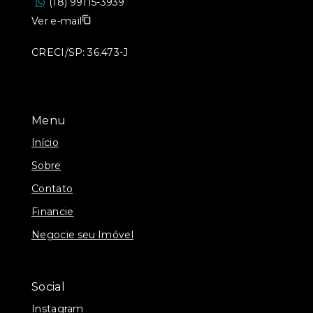
(18) 99115-3939
Ver e-mail
CRECI/SP: 36.473-J
Menu
Início
Sobre
Contato
Financie
Negocie seu Imóvel
Social
Instagram