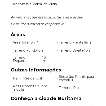
Condomínio Portal da Praia
Leaflet
As informações estão sujeitas a alterações.
Consulte o corretor responsável.
Áreas
•
Área Total
18m²
•
Terreno Frente
18m
•
Terreno Fundo
18m
•
Terreno Direita
40m
Terreno
40
•
Esquerda
m
Outras informações
Situação: Pronto para
•
Perfil: Residencial
•
construir
Possui mobília?: Sem
•
•
Terreno: Plano
mobília
Conheça a cidade Buritama