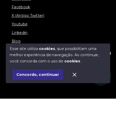
Facebook
X (Antigo Twitter)
Youtube
Linkedin
Blog
Esse site utiliza
cookies
, que possibilitam uma
melhor experiência de navegação.
Ao continuar,
Olá! Estamos disponíveis para te ajudar.
você concorda com o uso de
cookies
.
© Copyright 2026 - Imobiliária SÃO VICENTE
BROKER - Todos os direitos reservados
Concordo, continuar
SITE PARA IMOBILIARIA
Início
Histórico
Favoritos