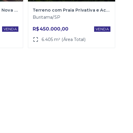
Terreno para Venda Bairro Nova Aliança
Terreno com Praia Privativa e Acesso direto ao Rio Santa Bárbara
Buritama/SP
R$450.000,00
VENDA
VENDA
6.405 m² (Área Total)