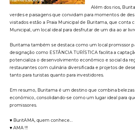
Além dos rios, Buri
verdes e paisagens que convidam para momentos de desca
visitados estão a Praia Municipal de Buritama, que conta co
Municipal, um local ideal para desfrutar de um dia ao ar liv
Buritama também se destaca como um local promissor par
designação como ESTÂNCIA TURÍSTICA facilita a captação d
potencializa o desenvolvimento econômico e social da reg
restaurantes com culinária diversificada e projetos de de
tanto para turistas quanto para investidores.
Em resumo, Buritama é um destino que combina belezas 
econômico, consolidando-se como um lugar ideal para q
promissores.
♥️ BuritAMA, quem conhece...
♥️ AMA !!!