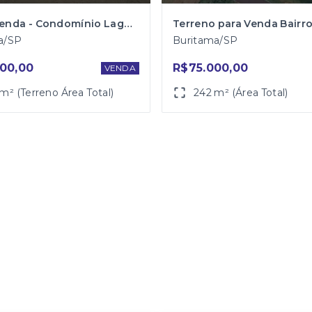
Lote a venda - Condomínio Lago Azul 2 em Buritama/SP
a/SP
Buritama/SP
00,00
R$75.000,00
VENDA
m² (Terreno Área Total)
242 m² (Área Total)