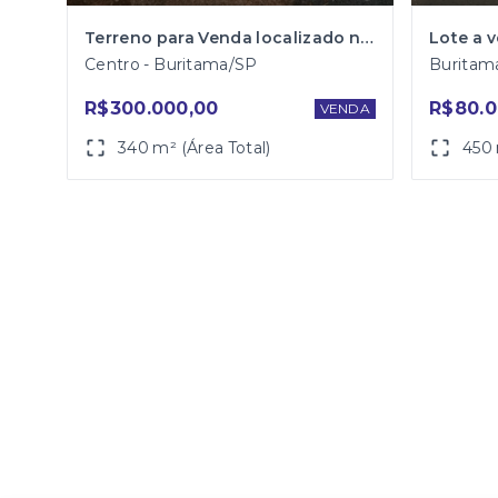
Terreno para Venda localizado na Avenida Benedito Vieira Garcia (Av. Frei Marcelo Manília) em Buritama
Centro - Buritama/SP
Buritam
R$300.000,00
R$80.0
VENDA
340 m² (Área Total)
450 