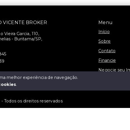
SÃO VICENTE BROKER
Menu
Início
 Vieira Garcia, 110,
elias - Buritama/SP,
Sobre
Contato
845
Financie
939
Negocie seu I
 uma melhor experiência de navegação.
3-J
cookies
.
 Todos os direitos reservados