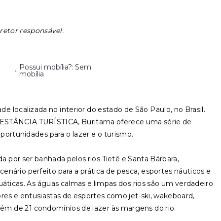
retor responsável.
Possui mobília?: Sem
•
mobília
e localizada no interior do estado de São Paulo, no Brasil.
STÂNCIA TURÍSTICA, Buritama oferece uma série de
oportunidades para o lazer e o turismo.
ada por ser banhada pelos rios Tietê e Santa Bárbara,
nário perfeito para a prática de pesca, esportes náuticos e
uáticas. As águas calmas e limpas dos rios são um verdadeiro
ores e entusiastas de esportes como jet-ski, wakeboard,
lém de 21 condomínios de lazer às margens do rio.