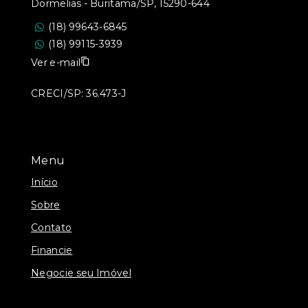
Dormelias - Buritama/SP, 15290-644
(18) 99643-6845
(18) 99115-3939
Ver e-mail
CRECI/SP: 36.473-J
Menu
Início
Sobre
Contato
Financie
Negocie seu Imóvel