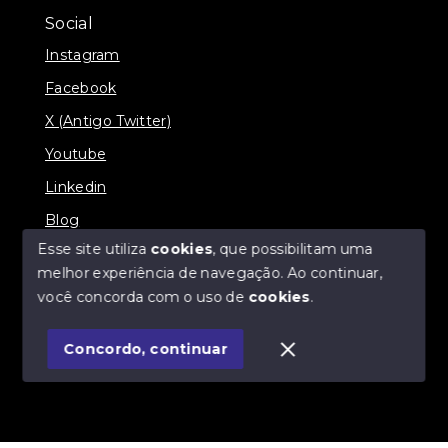
Social
Instagram
Facebook
X (Antigo Twitter)
Youtube
Linkedin
Blog
Esse site utiliza
cookies
, que possibilitam uma
melhor experiência de navegação.
Ao continuar,
você concorda com o uso de
cookies
.
© Copyright 2026 - Imobiliária SÃO VICENTE
BROKER - Todos os direitos reservados
Concordo, continuar
SITE PARA IMOBILIARIA