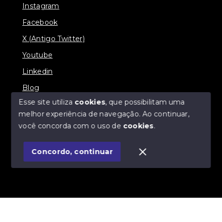
Instagram
Facebook
X (Antigo Twitter)
Youtube
Linkedin
Blog
Esse site utiliza
cookies
, que possibilitam uma
melhor experiência de navegação.
Ao continuar,
você concorda com o uso de
cookies
.
© Copyright 2026 - Imobiliária SÃO VICENTE
BROKER - Todos os direitos reservados
Concordo, continuar
SITE PARA IMOBILIARIA
Início
Histórico
Favoritos