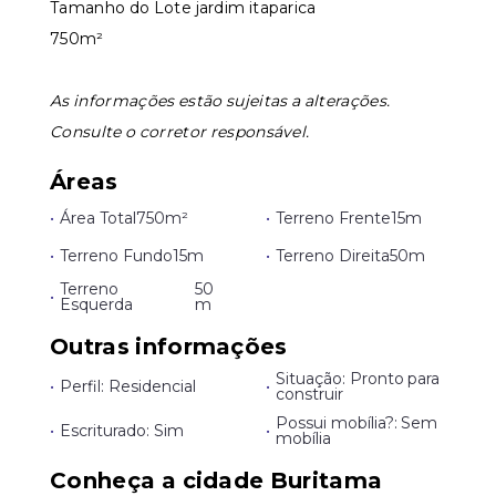
Tamanho do Lote jardim itaparica
750m²
Leaflet
As informações estão sujeitas a alterações.
Consulte o corretor responsável.
Áreas
•
Área Total
750m²
•
Terreno Frente
15m
•
Terreno Fundo
15m
•
Terreno Direita
50m
Terreno
50
•
Esquerda
m
Outras informações
Situação: Pronto para
•
Perfil: Residencial
•
construir
Possui mobília?: Sem
•
Escriturado: Sim
•
mobília
Conheça a cidade Buritama