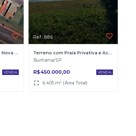
Ref.: 886
Terreno para Venda Bairro Nova Aliança
Terreno com Praia Privativa e Acesso direto ao Rio Santa Bárbara
Buritama/SP
R$450.000,00
VENDA
VENDA
6.405 m² (Área Total)