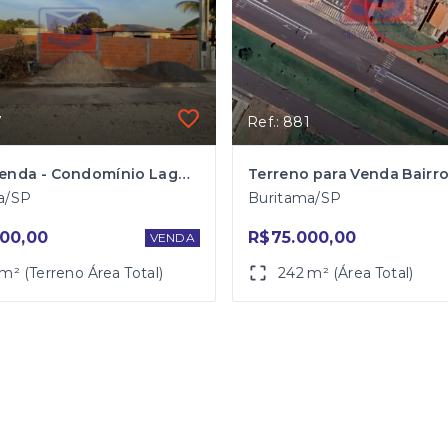
7
Ref.: 881
Lote a venda - Condomínio Lago Azul 2 em Buritama/SP
a/SP
Buritama/SP
00,00
R$75.000,00
VENDA
m² (Terreno Área Total)
242 m² (Área Total)