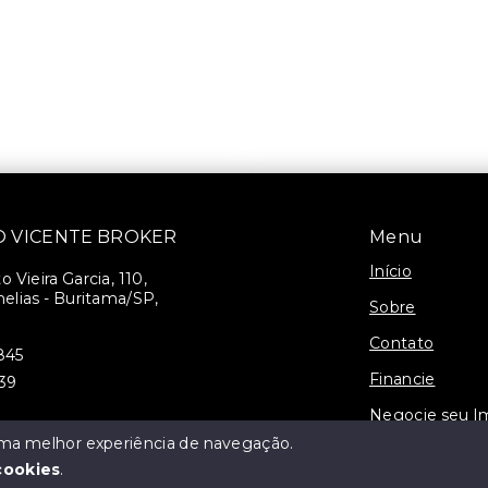
SÃO VICENTE BROKER
Menu
Início
 Vieira Garcia, 110,
elias - Buritama/SP,
Sobre
Contato
845
Financie
939
Negocie seu I
 uma melhor experiência de navegação.
3-J
cookies
.