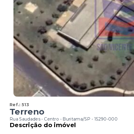
Ref.:
513
Terreno
Rua Saudades - Centro - Buritama/SP
- 15290-000
Descrição do imóvel