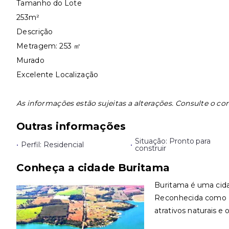
Tamanho do Lote
253m²
Descrição
Metragem: 253 ㎡
Murado
Excelente Localização
As informações estão sujeitas a alterações. Consulte o cor
Outras informações
Situação: Pronto para
•
Perfil: Residencial
•
construir
Conheça a cidade Buritama
Buritama é uma cidad
Reconhecida como E
atrativos naturais e 