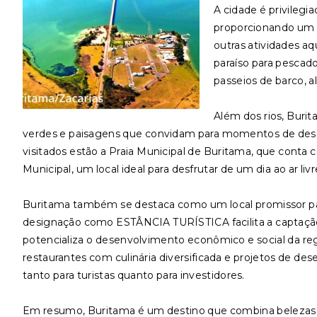
A cidade é privilegi
proporcionando um ce
outras atividades aq
paraíso para pescad
passeios de barco, a
Além dos rios, Buri
verdes e paisagens que convidam para momentos de desca
visitados estão a Praia Municipal de Buritama, que conta co
Municipal, um local ideal para desfrutar de um dia ao ar liv
Buritama também se destaca como um local promissor par
designação como ESTÂNCIA TURÍSTICA facilita a captação d
potencializa o desenvolvimento econômico e social da reg
restaurantes com culinária diversificada e projetos de de
tanto para turistas quanto para investidores.
Em resumo, Buritama é um destino que combina belezas 