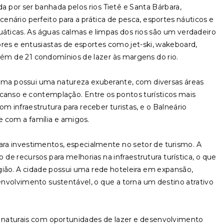
ada por ser banhada pelos rios Tietê e Santa Bárbara,
nário perfeito para a prática de pesca, esportes náuticos e
uáticas. As águas calmas e limpas dos rios são um verdadeiro
ores e entusiastas de esportes como jet-ski, wakeboard,
lém de 21 condomínios de lazer às margens do rio.
tama possui uma natureza exuberante, com diversas áreas
nso e contemplação. Entre os pontos turísticos mais
m infraestrutura para receber turistas, e o Balneário
re com a família e amigos.
a investimentos, especialmente no setor de turismo. A
e recursos para melhorias na infraestrutura turística, o que
ião. A cidade possui uma rede hoteleira em expansão,
senvolvimento sustentável, o que a torna um destino atrativo
naturais com oportunidades de lazer e desenvolvimento