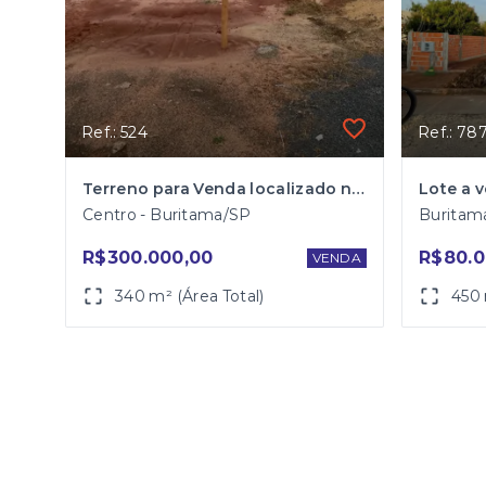
Ref.: 524
Ref.: 78
Terreno para Venda localizado na Avenida Benedito Vieira Garcia (Av. Frei Marcelo Manília) em Buritama
Centro - Buritama/SP
Buritam
R$300.000,00
R$80.0
VENDA
340 m² (Área Total)
450 