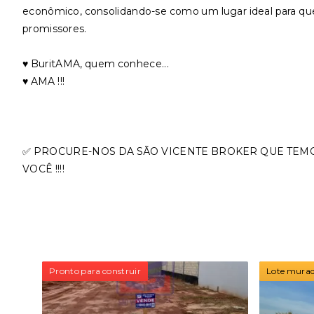
econômico, consolidando-se como um lugar ideal para q
promissores.
♥️ BuritAMA, quem conhece...
♥️ AMA !!!
✅ PROCURE-NOS DA SÃO VICENTE BROKER QUE TEM
VOCÊ !!!!
Pronto para construir
Lote murado