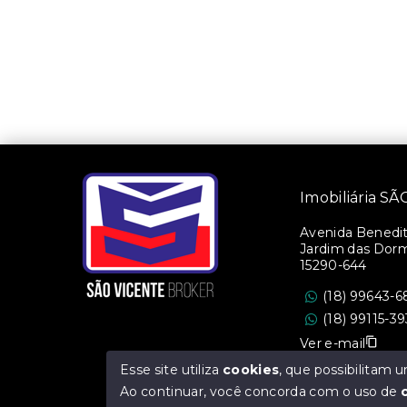
Imobiliária 
Avenida Benedito
Jardim das Dorm
15290-644
(18) 99643-6
(18) 99115-3
Ver e-mail
Esse site utiliza
cookies
, que possibilitam
CRECI/SP: 36.47
Ao continuar, você concorda com o uso de