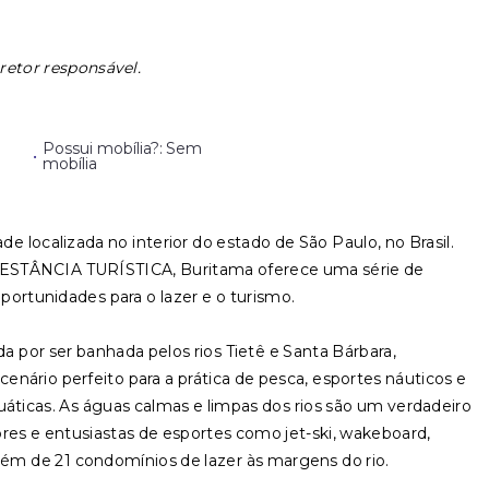
retor responsável.
Possui mobília?: Sem
•
mobília
e localizada no interior do estado de São Paulo, no Brasil.
STÂNCIA TURÍSTICA, Buritama oferece uma série de
oportunidades para o lazer e o turismo.
ada por ser banhada pelos rios Tietê e Santa Bárbara,
nário perfeito para a prática de pesca, esportes náuticos e
uáticas. As águas calmas e limpas dos rios são um verdadeiro
ores e entusiastas de esportes como jet-ski, wakeboard,
lém de 21 condomínios de lazer às margens do rio.