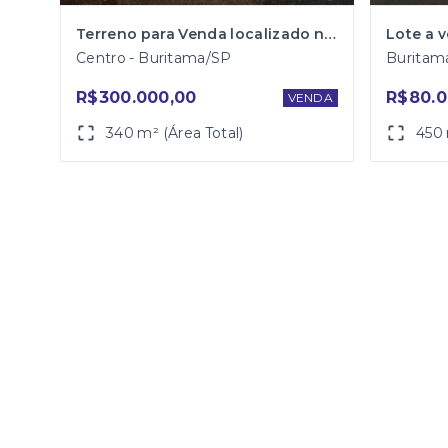
Terreno para Venda localizado na Avenida Benedito Vieira Garcia (Av. Frei Marcelo Manília) em Buritama
Centro - Buritama/SP
Buritam
R$300.000,00
R$80.0
VENDA
340 m² (Área Total)
450 