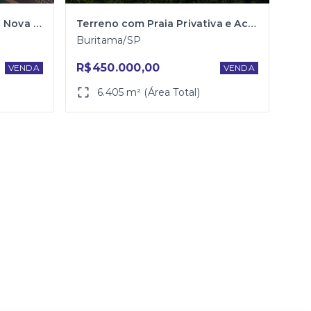
Terreno para Venda Bairro Nova Aliança
Terreno com Praia Privativa e Acesso direto ao Rio Santa Bárbara
Buritama/SP
R$450.000,00
VENDA
VENDA
6.405 m² (Área Total)