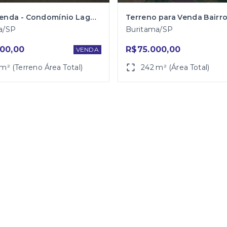
Lote a venda - Condomínio Lago Azul 2 em Buritama/SP
a/SP
Buritama/SP
00,00
R$75.000,00
VENDA
m² (Terreno Área Total)
242 m² (Área Total)