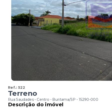
Ref.:
522
Terreno
Rua Saudades - Centro - Buritama/SP
- 15290-000
Descrição do imóvel