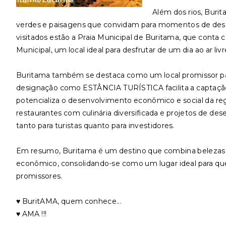
Além dos rios, Buri
verdes e paisagens que convidam para momentos de desca
visitados estão a Praia Municipal de Buritama, que conta co
Municipal, um local ideal para desfrutar de um dia ao ar liv
Buritama também se destaca como um local promissor par
designação como ESTÂNCIA TURÍSTICA facilita a captação d
potencializa o desenvolvimento econômico e social da reg
restaurantes com culinária diversificada e projetos de de
tanto para turistas quanto para investidores.
Em resumo, Buritama é um destino que combina belezas 
econômico, consolidando-se como um lugar ideal para q
promissores.
♥️ BuritAMA, quem conhece...
♥️ AMA !!!