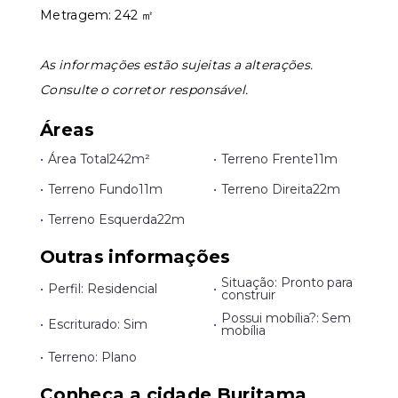
Metragem: 242 ㎡
Leaflet
As informações estão sujeitas a alterações.
Consulte o corretor responsável.
Áreas
•
Área Total
242m²
•
Terreno Frente
11m
•
Terreno Fundo
11m
•
Terreno Direita
22m
•
Terreno Esquerda
22m
Outras informações
Situação: Pronto para
•
Perfil: Residencial
•
construir
Possui mobília?: Sem
•
Escriturado: Sim
•
mobília
•
Terreno: Plano
Conheça a cidade Buritama