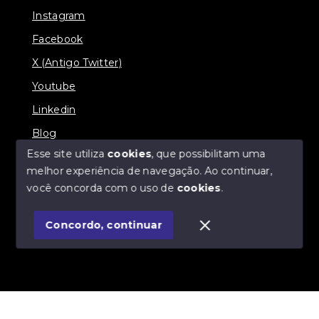
Instagram
Facebook
X (Antigo Twitter)
Youtube
Linkedin
Blog
Esse site utiliza
cookies
, que possibilitam uma
melhor experiência de navegação.
Ao continuar,
você concorda com o uso de
cookies
.
© Copyright 2026 - Imobiliária SÃO VICENTE
BROKER - Todos os direitos reservados
Concordo, continuar
SITE PARA IMOBILIARIA
Início
Histórico
Favoritos