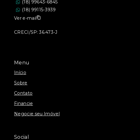
(18) 99643-6845
(18) 99115-3939
Ver e-mail
CRECI/SP: 36.473-J
Menu
Início
Sobre
Contato
Financie
Negocie seu Imóvel
Social