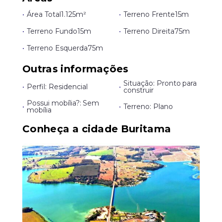
•
Área Total
1.125m²
•
Terreno Frente
15m
•
Terreno Fundo
15m
•
Terreno Direita
75m
•
Terreno Esquerda
75m
Outras informações
Situação: Pronto para
•
Perfil: Residencial
•
construir
Possui mobília?: Sem
•
•
Terreno: Plano
mobília
Conheça a cidade Buritama