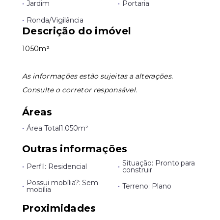
•
Jardim
•
Portaria
•
Ronda/Vigilância
Leaflet
Descrição do imóvel
1050
m²
As informações estão sujeitas a alterações.
Consulte o corretor responsável.
Áreas
•
Área Total
1.050m²
Outras informações
Situação: Pronto para
•
Perfil: Residencial
•
construir
Possui mobília?: Sem
•
•
Terreno: Plano
mobília
Proximidades