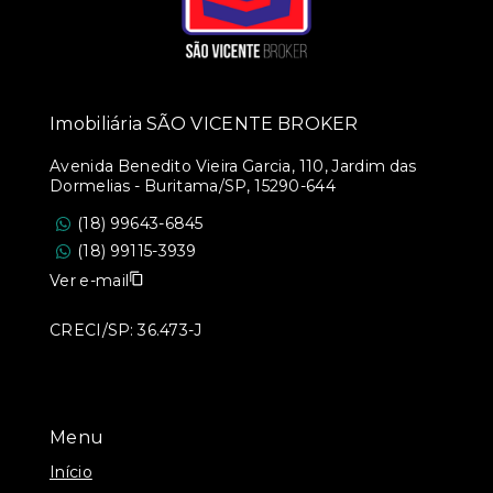
Imobiliária SÃO VICENTE BROKER
Avenida Benedito Vieira Garcia, 110, Jardim das
Dormelias - Buritama/SP, 15290-644
(18) 99643-6845
(18) 99115-3939
Ver e-mail
CRECI/SP: 36.473-J
Menu
Início