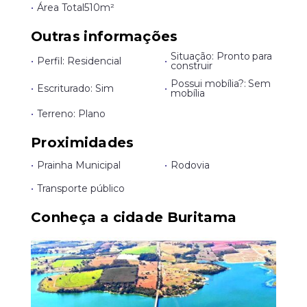
•
Área Total
510m²
Outras informações
Situação: Pronto para
•
Perfil: Residencial
•
construir
Possui mobília?: Sem
•
Escriturado: Sim
•
mobília
•
Terreno: Plano
Proximidades
•
Prainha Municipal
•
Rodovia
•
Transporte público
Conheça a cidade Buritama